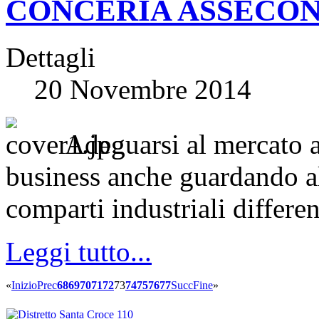
CONCERIA ASSECON
Dettagli
20 Novembre 2014
Adeguarsi al mercato 
business anche guardando all
comparti industriali differen
Leggi tutto...
«
Inizio
Prec
68
69
70
71
72
73
74
75
76
77
Succ
Fine
»