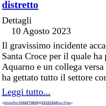
distretto
Dettagli
10 Agosto 2023
Il gravissimo incidente acca
Santa Croce per il quale ha 
Aquarno e un collega versa 
ha gettato tutto il settore c
Leggi tutto...
«
Inizio
Prec
15
16
17
18
19
20
21
22
23
24
Succ
Fine
»